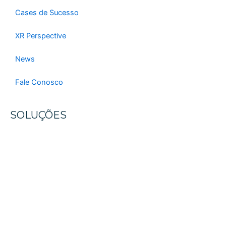
Cases de Sucesso
XR Perspective
News
Fale Conosco
SOLUÇÕES
Consultoria Estratégica
Governança Corporativa
Fusões e Aquisições
Fundo de Private Equity