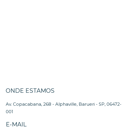
Acesso a Crédito
Asset Management
Revenue Management
Advisory
Contabilidade
Suporte Jurídico
ONDE ESTAMOS
Av. Copacabana, 268 - Alphaville, Barueri - SP, 06472-
001
E-MAIL