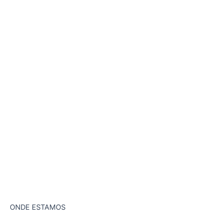
Fusões e Aquisições
Fundo de Private Equity
Acesso a Crédito
Asset Management
Revenue Management
Advisory
Contabilidade
Suporte Jurídico
ONDE ESTAMOS