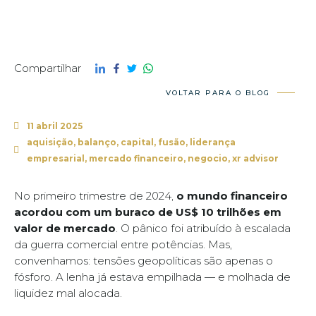
Compartilhar
VOLTAR PARA O BLOG
11 abril 2025
aquisição
,
balanço
,
capital
,
fusão
,
liderança
empresarial
,
mercado financeiro
,
negocio
,
xr advisor
No primeiro trimestre de 2024,
o mundo financeiro
acordou com um buraco de US$ 10 trilhões em
valor de mercado
. O pânico foi atribuído à escalada
da guerra comercial entre potências. Mas,
convenhamos: tensões geopolíticas são apenas o
fósforo. A lenha já estava empilhada — e molhada de
liquidez mal alocada.