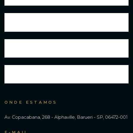
Advisory
Contabilidade
Suporte Jurídico
ONDE ESTAMOS
Av. Copacabana, 268 - Alphaville, Barueri - SP, 06472-001
E-MAIL