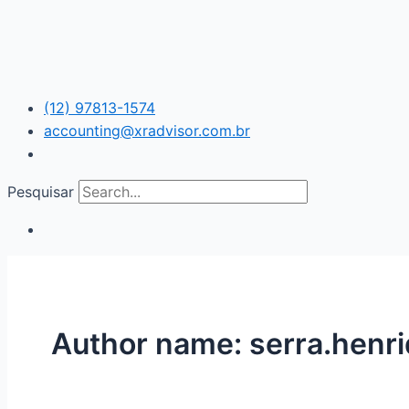
Ir
para
o
conteúdo
(12) 97813-1574
accounting@xradvisor.com.br
Pesquisar
Author name: serra.hen