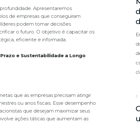
M
 profundidade. Apresentaremos
d
mplos de empresas que conseguiram
o líderes podem tomar decisões
ificar o futuro. O objetivo é capacitar os
E
tégica, eficiente e informada.
d
d
 Prazo e Sustentabilidade a Longo
c
cl
metas que as empresas precisam atingir
mestres ou anos fiscais. Esse desempenho
G
acionistas que desejam maximizar seus
envolve ações táticas que aumentam as