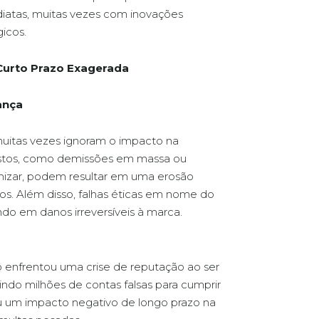
atas, muitas vezes com inovações
icos.
Curto Prazo Exagerada
ança
muitas vezes ignoram o impacto na
ustos, como demissões em massa ou
izar, podem resultar em uma erosão
iros. Além disso, falhas éticas em nome do
ndo em danos irreversíveis à marca.
 enfrentou uma crise de reputação ao ser
ndo milhões de contas falsas para cumprir
ou um impacto negativo de longo prazo na