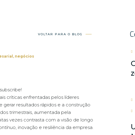
C
VOLTAR PARA O BLOG
esarial
,
negócios
O
z
 subscribe!
 críticas enfrentadas pelos líderes
 gerar resultados rápidos e a construção
ados trimestrais, aumentada pela
uitas vezes contrasta com a visão de longo
U
ontínuo, inovação e resiliência da empresa.